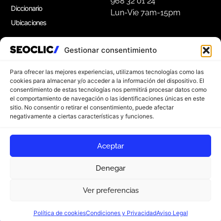
968 32 01 24
Diccionario
Lun-Vie 7am-15pm
Ubicaciones
Gestionar consentimiento
Apúntate a nuestra Newsletter
Suscríbete a nuestro boletín para disfrutar de
Para ofrecer las mejores experiencias, utilizamos tecnologías como las
consejos de marketing gratuitos, e ideas de
cookies para almacenar y/o acceder a la información del dispositivo. El
consentimiento de estas tecnologías nos permitirá procesar datos como
inspiración.
el comportamiento de navegación o las identificaciones únicas en este
sitio. No consentir o retirar el consentimiento, puede afectar
negativamente a ciertas características y funciones.
Apúntate
Aceptar
Denegar
Ver preferencias
© 2026 SEOCLIC. Todos los derechos reservados
Aviso Legal
Política de privacidad
¿Empezamos?
Política de cookies
Condiciones y Privacidad
Aviso Legal
Política de cookies