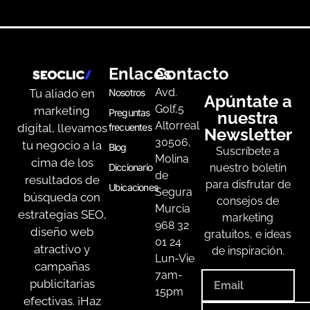
Enlaces
Contacto
Avd.
Tu aliado en
Nosotros
Apúntate a
Golf,5
marketing
Preguntas
nuestra
Altorreal
digital, llevamos
frecuentes
Newsletter
30506,
tu negocio a la
Blog
Suscríbete a
Molina
cima de los
Diccionario
nuestro boletín
de
resultados de
para disfrutar de
Ubicaciones
Segura
búsqueda con
consejos de
Murcia
estrategias SEO,
marketing
968 32
diseño web
gratuitos, e ideas
01 24
atractivo y
de inspiración.
Lun-Vie
campañas
7am-
publicitarias
15pm
efectivas. ¡Haz