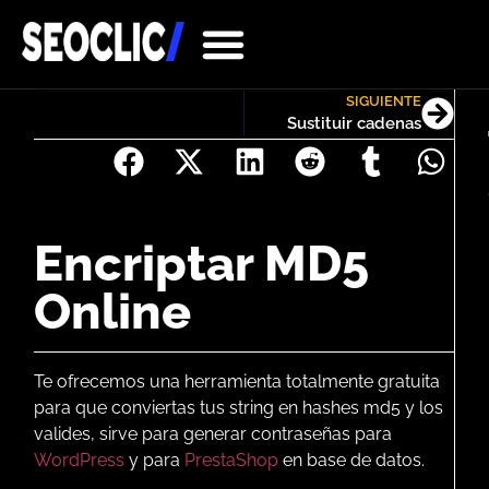
SIGUIENTE
Sustituir cadenas
Encriptar MD5
Online
Mayúsculas y
Analizador SEO
Contador 
Encriptar MD5 
AI De
Sustitui
Prefijos y 
Te ofrecemos una herramienta totalmente gratuita
para que conviertas tus string en hashes md5 y los
valides, sirve para generar contraseñas para
WordPress
y para
PrestaShop
en base de datos.