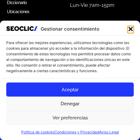
Diccionario
Lun-Vie 7am-15pm
Ubicaciones
Gestionar consentimiento
Apúntate a nuestra Newsletter
Suscríbete a nuestro boletín para disfrutar de
Para ofrecer las mejores experiencias, utilizamos tecnologías como las
consejos de marketing gratuitos, e ideas de
cookies para almacenar y/o acceder a la información del dispositivo. El
consentimiento de estas tecnologías nos permitirá procesar datos como
inspiración.
el comportamiento de navegación o las identificaciones únicas en este
sitio. No consentir o retirar el consentimiento, puede afectar
negativamente a ciertas características y funciones.
Apúntate
Aceptar
Denegar
Ver preferencias
© 2026 SEOCLIC. Todos los derechos reservados
Aviso Legal
Política de privacidad
¿Empezamos?
Política de cookies
Condiciones y Privacidad
Aviso Legal
Política de cookies