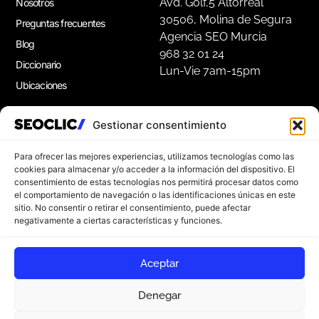
Avd. Golf,5 Altorreal
Nosotros
30506, Molina de Segura
Preguntas frecuentes
Agencia SEO Murcia
Blog
968 32 01 24
Diccionario
Lun-Vie 7am-15pm
Ubicaciones
Gestionar consentimiento
Apúntate a nuestra Newsletter
Suscríbete a nuestro boletín para disfrutar de
Para ofrecer las mejores experiencias, utilizamos tecnologías como las
consejos de marketing gratuitos, e ideas de
cookies para almacenar y/o acceder a la información del dispositivo. El
consentimiento de estas tecnologías nos permitirá procesar datos como
inspiración.
el comportamiento de navegación o las identificaciones únicas en este
sitio. No consentir o retirar el consentimiento, puede afectar
negativamente a ciertas características y funciones.
Apúntate
Aceptar
Denegar