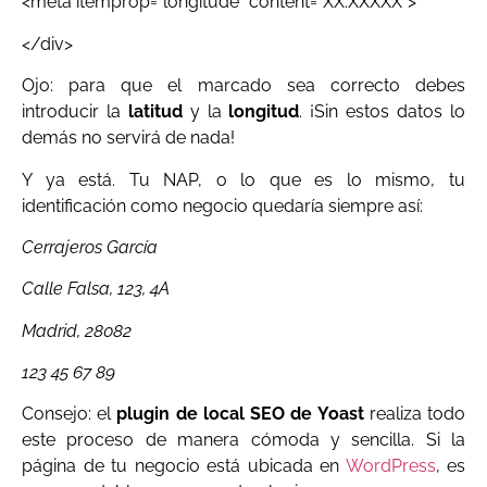
<meta itemprop=”longitude” content=”XX.XXXXX”>
</div>
Ojo: para que el marcado sea correcto debes
introducir la
latitud
y la
longitud
. ¡Sin estos datos lo
demás no servirá de nada!
Y ya está. Tu NAP, o lo que es lo mismo, tu
identificación como negocio quedaría siempre así:
Cerrajeros García
Calle Falsa, 123, 4A
Madrid, 28082
123 45 67 89
Consejo: el
plugin de local SEO de Yoast
realiza todo
este proceso de manera cómoda y sencilla. Si la
página de tu negocio está ubicada en
WordPress
, es