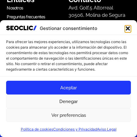
Avd. Golf,5 Altorreal
Nosotros
30506, Molina de Segura
Preguntas frecuentes
Agencia SEO Murcia
Blog
Gestionar consentimiento
968 32 01 24
Diccionario
Lun-Vie 7am-15pm
Para ofrecer las mejores experiencias, utilizamos tecnologías como las
Ubicaciones
cookies para almacenar y/o acceder a la información del dispositivo. El
consentimiento de estas tecnologías nos permitirá procesar datos como
el comportamiento de navegación o las identificaciones únicas en este
Apúntate a nuestra Newsletter
sitio. No consentir o retirar el consentimiento, puede afectar
negativamente a ciertas características y funciones.
Suscríbete a nuestro boletín para disfrutar de
consejos de marketing gratuitos, e ideas de
inspiración.
Aceptar
Denegar
Ver preferencias
Apúntate
¿Empezamos?
Política de cookies
Condiciones y Privacidad
Aviso Legal