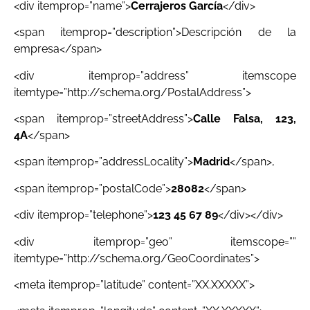
<div itemprop=”name”>
Cerrajeros García
</div>
<span itemprop=”description”>Descripción de la
empresa</span>
<div itemprop=”address” itemscope
itemtype=”http://schema.org/PostalAddress”>
<span itemprop=”streetAddress”>
Calle Falsa, 123,
4A
</span>
<span itemprop=”addressLocality”>
Madrid
</span>,
<span itemprop=”postalCode”>
28082
</span>
<div itemprop=”telephone”>
123 45 67 89
</div></div>
<div itemprop=”geo” itemscope=””
itemtype=”http://schema.org/GeoCoordinates”>
<meta itemprop=”latitude” content=”XX.XXXXX”>