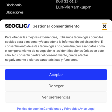
968 32 01 24
Diccionario
Lun-Vie 7am-15pm
Ubicaciones
Gestionar consentimiento
Apúntate a nuestra Newsletter
Suscríbete a nuestro boletín para disfrutar de
Para ofrecer las mejores experiencias, utilizamos tecnologías como las
consejos de marketing gratuitos, e ideas de
cookies para almacenar y/o acceder a la información del dispositivo. El
consentimiento de estas tecnologías nos permitirá procesar datos como
inspiración.
el comportamiento de navegación o las identificaciones únicas en este
sitio. No consentir o retirar el consentimiento, puede afectar
negativamente a ciertas características y funciones.
Apúntate
Aceptar
Denegar
Ver preferencias
© 2026 SEOCLIC. Todos los derechos reservados
Aviso Legal
Política de privacidad
¿Empezamos?
Política de cookies
Condiciones y Privacidad
Aviso Legal
Política de cookies