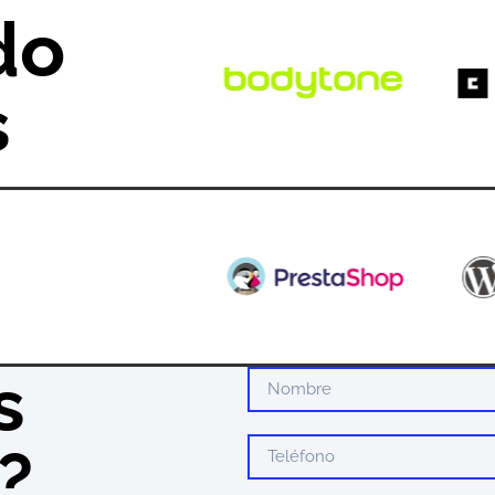
do
s
s
?