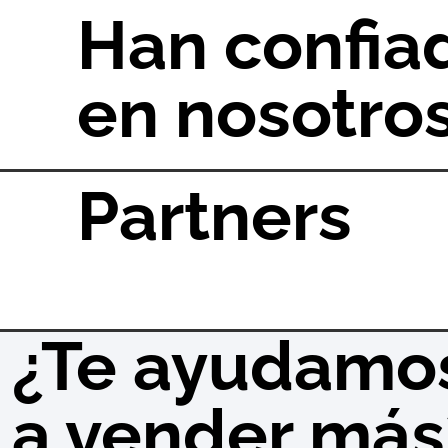
Han confia
en nosotro
Partners
¿Te ayudamo
a vender más