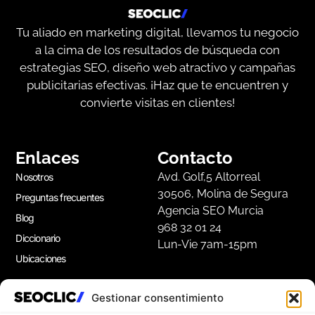
Tu aliado en marketing digital, llevamos tu negocio
a la cima de los resultados de búsqueda con
estrategias SEO, diseño web atractivo y campañas
publicitarias efectivas. ¡Haz que te encuentren y
convierte visitas en clientes!
Enlaces
Contacto
Avd. Golf,5 Altorreal
Nosotros
30506, Molina de Segura
Preguntas frecuentes
Agencia SEO Murcia
Blog
968 32 01 24
Diccionario
Lun-Vie 7am-15pm
Ubicaciones
Gestionar consentimiento
Apúntate a nuestra Newsletter