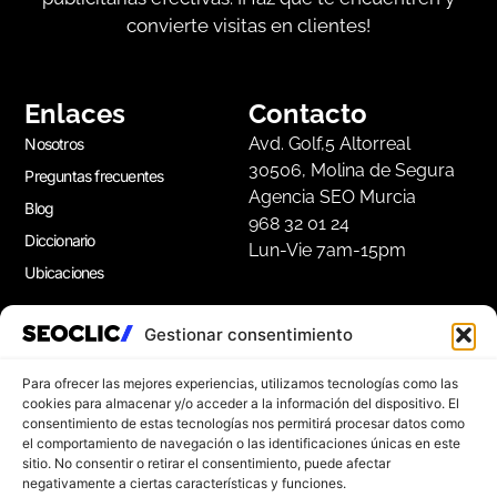
convierte visitas en clientes!
Enlaces
Contacto
Avd. Golf,5 Altorreal
Nosotros
30506, Molina de Segura
Preguntas frecuentes
Agencia SEO Murcia
Blog
968 32 01 24
Diccionario
Lun-Vie 7am-15pm
Ubicaciones
Gestionar consentimiento
Apúntate a nuestra Newsletter
Suscríbete a nuestro boletín para disfrutar de
Para ofrecer las mejores experiencias, utilizamos tecnologías como las
consejos de marketing gratuitos, e ideas de
cookies para almacenar y/o acceder a la información del dispositivo. El
consentimiento de estas tecnologías nos permitirá procesar datos como
inspiración.
el comportamiento de navegación o las identificaciones únicas en este
sitio. No consentir o retirar el consentimiento, puede afectar
negativamente a ciertas características y funciones.