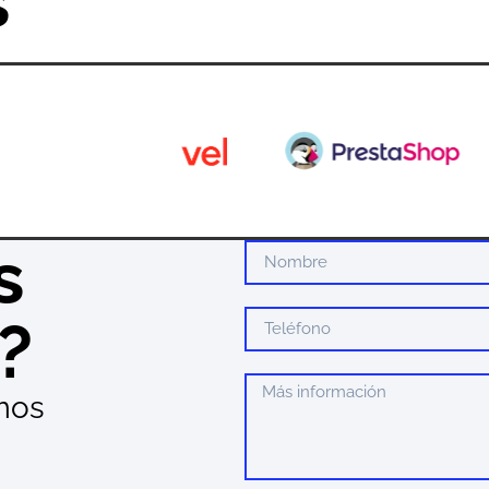
s
s
?
mos