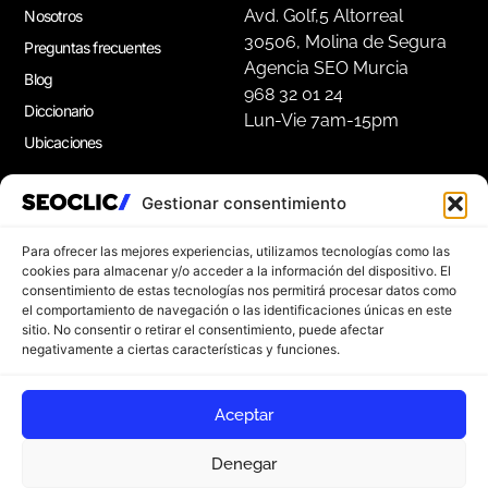
Avd. Golf,5 Altorreal
Nosotros
30506, Molina de Segura
Preguntas frecuentes
Agencia SEO Murcia
Blog
968 32 01 24
Diccionario
Lun-Vie 7am-15pm
Ubicaciones
Gestionar consentimiento
Apúntate a nuestra Newsletter
Suscríbete a nuestro boletín para disfrutar de
Para ofrecer las mejores experiencias, utilizamos tecnologías como las
consejos de marketing gratuitos, e ideas de
cookies para almacenar y/o acceder a la información del dispositivo. El
consentimiento de estas tecnologías nos permitirá procesar datos como
inspiración.
el comportamiento de navegación o las identificaciones únicas en este
sitio. No consentir o retirar el consentimiento, puede afectar
negativamente a ciertas características y funciones.
Apúntate
Aceptar
Denegar