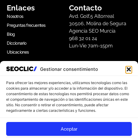
Enlaces
Contacto
Avd. Golf,5 Altorreal
Nosotros
30506, Molina de Segura
Preguntas frecuentes
Agencia SEO Murcia
Blog
968 32 01 24
Diccionario
Lun-Vie 7am-15pm
Ubicaciones
Gestionar consentimiento
Apúntate a nuestra Newsletter
Suscríbete a nuestro boletín para disfrutar de
Para ofrecer las mejores experiencias, utilizamos tecnologías como las
consejos de marketing gratuitos, e ideas de
cookies para almacenar y/o acceder a la información del dispositivo. El
consentimiento de estas tecnologías nos permitirá procesar datos como
inspiración.
el comportamiento de navegación o las identificaciones únicas en este
sitio. No consentir o retirar el consentimiento, puede afectar
negativamente a ciertas características y funciones.
Apúntate
Aceptar