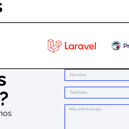
s
s
?
mos