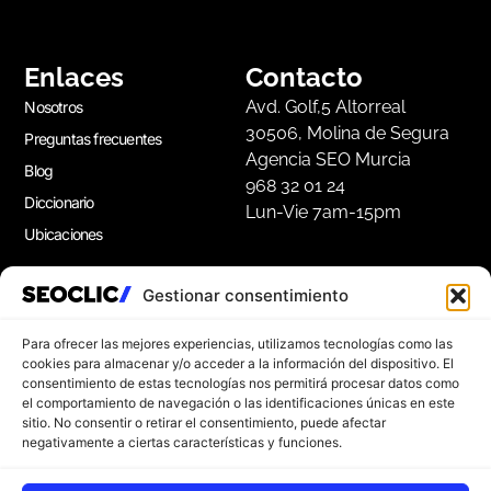
Enlaces
Contacto
Avd. Golf,5 Altorreal
Nosotros
30506, Molina de Segura
Preguntas frecuentes
Agencia SEO Murcia
Blog
968 32 01 24
Diccionario
Lun-Vie 7am-15pm
Ubicaciones
Gestionar consentimiento
Apúntate a nuestra Newsletter
Suscríbete a nuestro boletín para disfrutar de
Para ofrecer las mejores experiencias, utilizamos tecnologías como las
consejos de marketing gratuitos, e ideas de
cookies para almacenar y/o acceder a la información del dispositivo. El
consentimiento de estas tecnologías nos permitirá procesar datos como
inspiración.
el comportamiento de navegación o las identificaciones únicas en este
sitio. No consentir o retirar el consentimiento, puede afectar
negativamente a ciertas características y funciones.