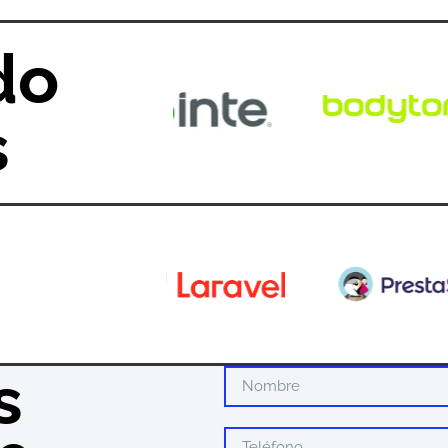
do
s
s