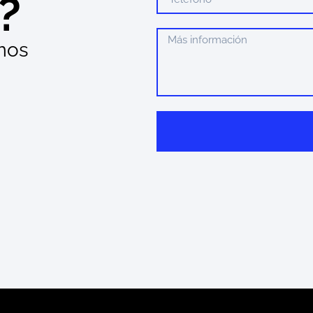
?
mos