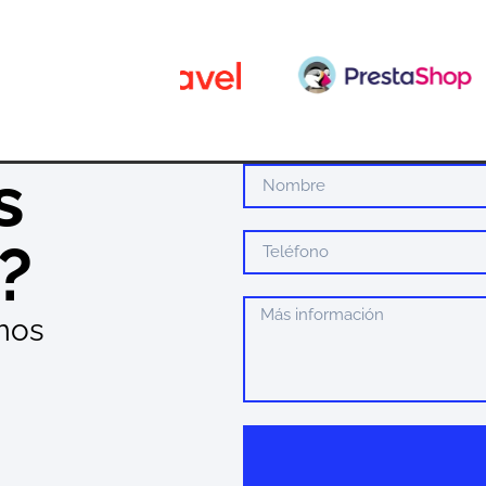
s
?
mos