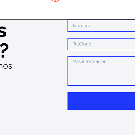
s
?
mos