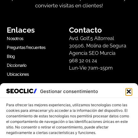
convierte visitas en clientes!
Enlaces
Contacto
Avd. Golf,5 Altorreal
Nosotros
30506, Molina de Segura
Preguntas frecuentes
Agencia SEO Murcia
Blog
968 32 01 24
Diccionario
Lun-Vie 7am-15pm
Ubicaciones
Gestionar consentimiento
Apúntate a nuestra Newsletter
Suscríbete a nuestro boletín para disfrutar de
Para ofrecer las mejores experiencias, utilizamos tecnologías como las
consejos de marketing gratuitos, e ideas de
cookies para almacenar y/o acceder a la información del dispositivo. El
consentimiento de estas tecnologías nos permitirá procesar datos como
inspiración.
el comportamiento de navegación o las identificaciones únicas en este
sitio. No consentir o retirar el consentimiento, puede afectar
negativamente a ciertas características y funciones.