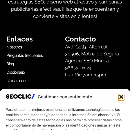
estrategias SEO, diseño web atractivo y campañas
publicitarias efectivas. ¡Haz que te encuentren y
convierte visitas en clientes!
Enlaces
Contacto
Avd. Golf,5 Altorreal
Nosotros
30506, Molina de Segura
Preguntas frecuentes
Agencia SEO Murcia
Blog
968 32 01 24
Diccionario
Lun-Vie 7am-15pm
Ubicaciones
Gestionar consentimiento
Apúntate a nuestra Newsletter
Suscríbete a nuestro boletín para disfrutar de
Para ofrecer las mejores experiencias, utilizamos tecnologías como las
consejos de marketing gratuitos, e ideas de
cookies para almacenar y/o acceder a la información del dispositivo. El
consentimiento de estas tecnologías nos permitirá procesar datos como
inspiración.
el comportamiento de navegación o las identificaciones únicas en este