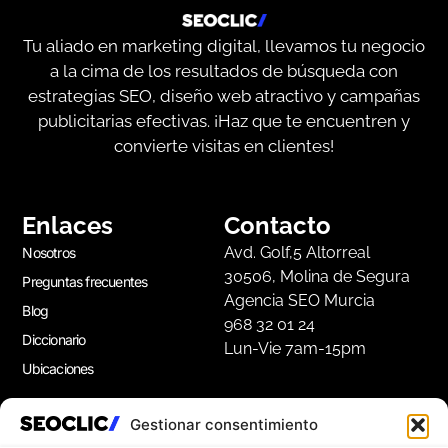
Tu aliado en marketing digital, llevamos tu negocio
a la cima de los resultados de búsqueda con
estrategias SEO, diseño web atractivo y campañas
publicitarias efectivas. ¡Haz que te encuentren y
convierte visitas en clientes!
Enlaces
Contacto
Avd. Golf,5 Altorreal
Nosotros
30506, Molina de Segura
Preguntas frecuentes
Agencia SEO Murcia
Blog
968 32 01 24
Diccionario
Lun-Vie 7am-15pm
Ubicaciones
Gestionar consentimiento
Apúntate a nuestra Newsletter