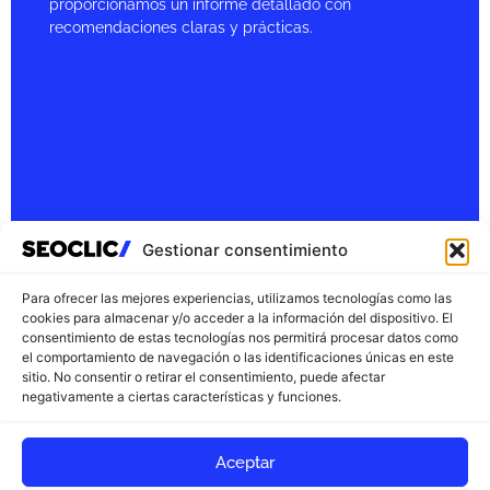
proporcionamos un informe detallado con
proporcionamos un informe detallado con
recomendaciones claras y prácticas.
recomendaciones claras y prácticas.
Ver más
Gestionar consentimiento
Para ofrecer las mejores experiencias, utilizamos tecnologías como las
cookies para almacenar y/o acceder a la información del dispositivo. El
consentimiento de estas tecnologías nos permitirá procesar datos como
el comportamiento de navegación o las identificaciones únicas en este
sitio. No consentir o retirar el consentimiento, puede afectar
negativamente a ciertas características y funciones.
KEYWORD RESEARCH
kEYWORD RESEARCH
La investigación de palabras clave es esencial para
La investigación de palabras clave es esencial para
Aceptar
cualquier estrategia de SEO. Identificamos las
cualquier estrategia de SEO. Identificamos las